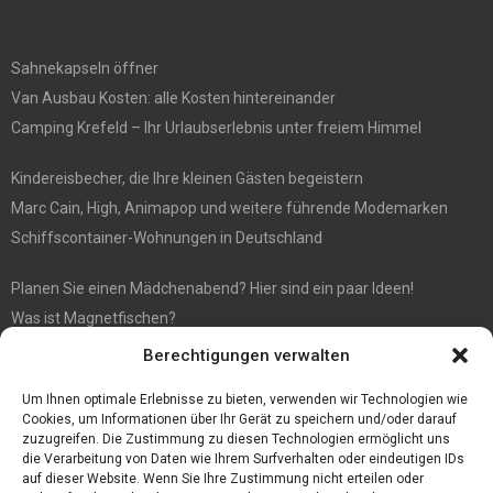
Sahnekapseln öffner
Van Ausbau Kosten: alle Kosten hintereinander
Camping Krefeld – Ihr Urlaubserlebnis unter freiem Himmel
Kindereisbecher, die Ihre kleinen Gästen begeistern
Marc Cain, High, Animapop und weitere führende Modemarken
Schiffscontainer-Wohnungen in Deutschland
Planen Sie einen Mädchenabend? Hier sind ein paar Ideen!
Was ist Magnetfischen?
Berechtigungen verwalten
FIFA 21 FOF PTG Überprüfung
Sport Kort: Chelsea-Trainer pausiert für ein Spiel
Um Ihnen optimale Erlebnisse zu bieten, verwenden wir Technologien wie
Cookies, um Informationen über Ihr Gerät zu speichern und/oder darauf
zuzugreifen. Die Zustimmung zu diesen Technologien ermöglicht uns
die Verarbeitung von Daten wie Ihrem Surfverhalten oder eindeutigen IDs
auf dieser Website. Wenn Sie Ihre Zustimmung nicht erteilen oder