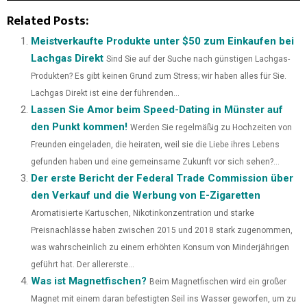
(
A
I
I
M
Related Posts:
T
C
N
N
A
Meistverkaufte Produkte unter $50 zum Einkaufen bei
Lachgas Direkt
Sind Sie auf der Suche nach günstigen Lachgas-
W
E
T
K
I
Produkten? Es gibt keinen Grund zum Stress; wir haben alles für Sie.
I
B
E
E
L
Lachgas Direkt ist eine der führenden...
Lassen Sie Amor beim Speed-Dating in Münster auf
T
O
R
D
den Punkt kommen!
Werden Sie regelmäßig zu Hochzeiten von
T
O
E
I
Freunden eingeladen, die heiraten, weil sie die Liebe ihres Lebens
E
K
S
N
gefunden haben und eine gemeinsame Zukunft vor sich sehen?...
Der erste Bericht der Federal Trade Commission über
R
T
den Verkauf und die Werbung von E-Zigaretten
)
Aromatisierte Kartuschen, Nikotinkonzentration und starke
Preisnachlässe haben zwischen 2015 und 2018 stark zugenommen,
was wahrscheinlich zu einem erhöhten Konsum von Minderjährigen
geführt hat. Der allererste...
Was ist Magnetfischen?
Beim Magnetfischen wird ein großer
Magnet mit einem daran befestigten Seil ins Wasser geworfen, um zu