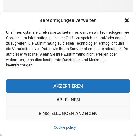
Berechtigungen verwalten
Um Ihnen optimale Erlebnisse zu bieten, verwenden wir Technologien wie
Cookies, um Informationen über Ihr Gerät zu speichern und/oder darauf
zuzugreifen. Die Zustimmung zu diesen Technologien ermöglicht uns
die Verarbeitung von Daten wie Ihrem Surfverhalten oder eindeutigen IDs
auf dieser Website. Wenn Sie Ihre Zustimmung nicht erteilen oder
Dienstleistung
widerrufen, kann dies bestimmte Funktionen und Merkmale
Was ist ein Smart Key (auch bekannt als
beeinträchtigen.
schlüsselloses Zündsystem)?
Ein schlüsselloses Zündsystem oder ein SmartKey ist eine
AKZEPTIEREN
elektronische Methode, die den Zugang sowohl zur Einfahrt als
auch zur Motorsteuerung eines Fahrzeugs ermöglicht. Siemens
ABLEHNEN
hat...
EINSTELLUNGEN ANZEIGEN
Cookie policy