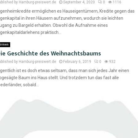
ublished by Hamburg-preiswert.de
September 4, 2020
0
1116
igenheimkredite ermöglichen es Hauseigentümern, Kredite gegen das
igenkapital in ihren Häusern aufzunehmen, wodurch sie leichten
ugang zu Bargeld erhalten. Obwohl die Aufnahme eines
igenkapitaldarlehens praktisch...
irmen
ie Geschichte des Weihnachtsbaums
ublished by Hamburg-preiswert.de
February 6, 2019
0
932
igentlich ist es doch etwas seltsam, dass man sich jedes Jahr einen
bgesägte Baum ins Haus stellt. Und trotzdem tun das fast alle
iederländer, sobald...