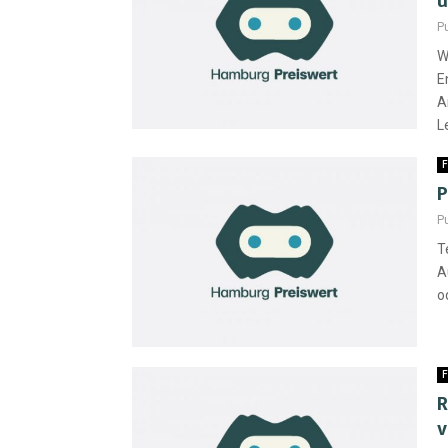
u
P
W
E
A
L
F
P
P
T
A
o
F
R
v