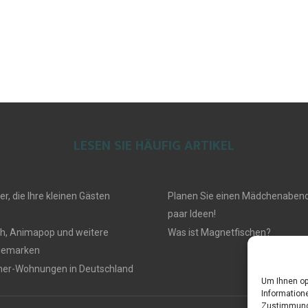
LESEN SIE HÄUFIG ARTIKEL
r, die Ihre kleinen Gästen
Planen Sie einen Mädchenabend?
paar Ideen!
gh, Animapop und weitere
Was ist Magnetfischen?
demarken
iner-Wohnungen in Deutschland
Um Ihnen op
Informatione
Zustimmung 