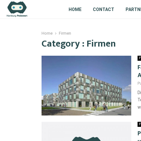
HOME
CONTACT
PARTN
Home
Firmen
Category : Firmen
F
F
A
P
D
T
w
F
P