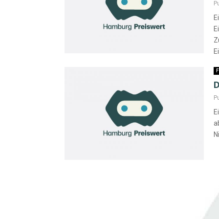
P
E
E
Z
E
F
D
P
E
a
N