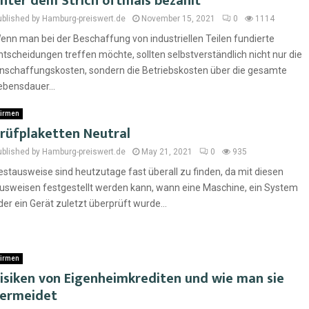
nter dem Strich oftmals bezahlt
ublished by Hamburg-preiswert.de
November 15, 2021
0
1114
enn man bei der Beschaffung von industriellen Teilen fundierte
ntscheidungen treffen möchte, sollten selbstverständlich nicht nur die
nschaffungskosten, sondern die Betriebskosten über die gesamte
ebensdauer...
irmen
rüfplaketten Neutral
ublished by Hamburg-preiswert.de
May 21, 2021
0
935
estausweise sind heutzutage fast überall zu finden, da mit diesen
usweisen festgestellt werden kann, wann eine Maschine, ein System
der ein Gerät zuletzt überprüft wurde...
irmen
isiken von Eigenheimkrediten und wie man sie
ermeidet