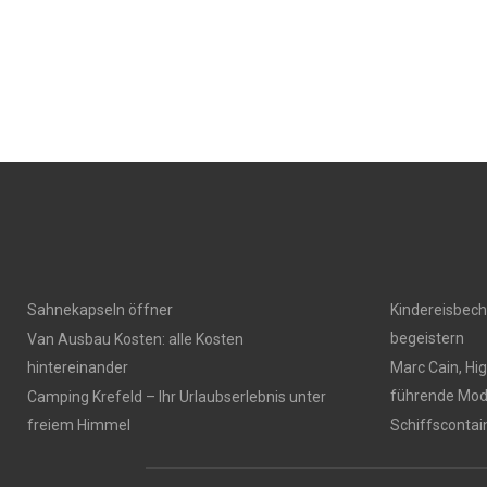
Sahnekapseln öffner
Kindereisbeche
begeistern
Van Ausbau Kosten: alle Kosten
hintereinander
Marc Cain, Hi
führende Mo
Camping Krefeld – Ihr Urlaubserlebnis unter
freiem Himmel
Schiffsconta