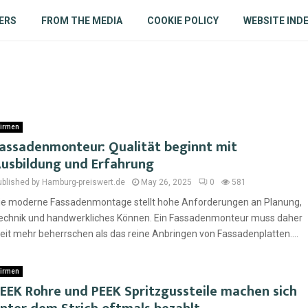
ERS
FROM THE MEDIA
COOKIE POLICY
WEBSITE IND
irmen
assadenmonteur: Qualität beginnt mit
usbildung und Erfahrung
ublished by Hamburg-preiswert.de
May 26, 2025
0
581
ie moderne Fassadenmontage stellt hohe Anforderungen an Planung,
echnik und handwerkliches Können. Ein Fassadenmonteur muss daher
eit mehr beherrschen als das reine Anbringen von Fassadenplatten....
irmen
EEK Rohre und PEEK Spritzgussteile machen sich