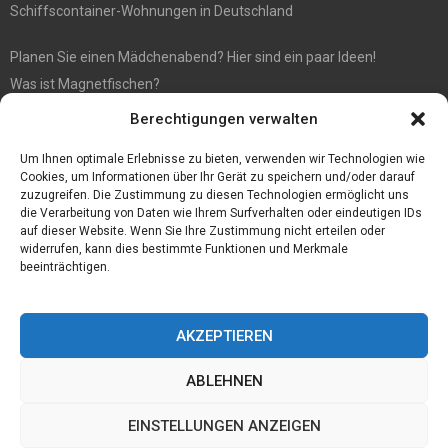
Schiffscontainer-Wohnungen in Deutschland
Planen Sie einen Mädchenabend? Hier sind ein paar Ideen!
Was ist Magnetfischen?
Berechtigungen verwalten
FIFA 21 FOF PTG Überprüfung
Sport Kort: Chelsea-Trainer pausiert für ein Spiel
Um Ihnen optimale Erlebnisse zu bieten, verwenden wir Technologien wie
Cookies, um Informationen über Ihr Gerät zu speichern und/oder darauf
zuzugreifen. Die Zustimmung zu diesen Technologien ermöglicht uns
die Verarbeitung von Daten wie Ihrem Surfverhalten oder eindeutigen IDs
auf dieser Website. Wenn Sie Ihre Zustimmung nicht erteilen oder
widerrufen, kann dies bestimmte Funktionen und Merkmale
beeinträchtigen.
AKZEPTIEREN
ABLEHNEN
@2023 - www.Hamburg-preiswert.de. All Right Reserved.
EINSTELLUNGEN ANZEIGEN