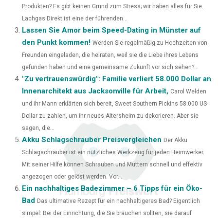
Produkten? Es gibt keinen Grund zum Stress; wir haben alles für Sie.
E
K
S
N
Lachgas Direkt ist eine der führenden...
Lassen Sie Amor beim Speed-Dating in Münster auf
R
T
den Punkt kommen!
Werden Sie regelmäßig zu Hochzeiten von
)
Freunden eingeladen, die heiraten, weil sie die Liebe ihres Lebens
gefunden haben und eine gemeinsame Zukunft vor sich sehen?...
"Zu vertrauenswürdig": Familie verliert 58.000 Dollar an
Innenarchitekt aus Jacksonville für Arbeit,
Carol Welden
und ihr Mann erklärten sich bereit, Sweet Southern Pickins 58.000 US-
Dollar zu zahlen, um ihr neues Altersheim zu dekorieren. Aber sie
sagen, die...
Akku Schlagschrauber Preisvergleichen
Der Akku
Schlagschrauber ist ein nützliches Werkzeug für jeden Heimwerker.
Mit seiner Hilfe können Schrauben und Muttern schnell und effektiv
angezogen oder gelöst werden. Vor...
Ein nachhaltiges Badezimmer – 6 Tipps für ein Öko-
Bad
Das ultimative Rezept für ein nachhaltigeres Bad? Eigentlich
simpel: Bei der Einrichtung, die Sie brauchen sollten, sie darauf