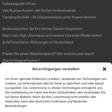
Sahnekapseln öffner
Van Ausbau Kosten: alle Kosten hintereinander
Camping Krefeld – Ihr Urlaubserlebnis unter freiem Himmel
Kindereisbecher, die Ihre kleinen Gästen begeistern
Marc Cain, High, Animapop und weitere führende Modemarken
Schiffscontainer-Wohnungen in Deutschland
Planen Sie einen Mädchenabend? Hier sind ein paar Ideen!
Was ist Magnetfischen?
Berechtigungen verwalten
FIFA 21 FOF PTG Überprüfung
Sport Kort: Chelsea-Trainer pausiert für ein Spiel
Um Ihnen optimale Erlebnisse zu bieten, verwenden wir Technologien wie
Cookies, um Informationen über Ihr Gerät zu speichern und/oder darauf
zuzugreifen. Die Zustimmung zu diesen Technologien ermöglicht uns
die Verarbeitung von Daten wie Ihrem Surfverhalten oder eindeutigen IDs
auf dieser Website. Wenn Sie Ihre Zustimmung nicht erteilen oder
widerrufen, kann dies bestimmte Funktionen und Merkmale
beeinträchtigen.