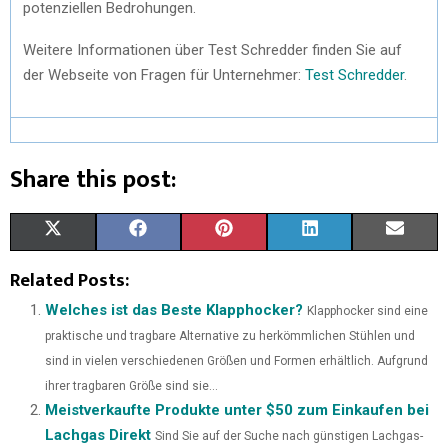
potenziellen Bedrohungen.
Weitere Informationen über Test Schredder finden Sie auf
der Webseite von Fragen für Unternehmer:
Test Schredder
.
Share this post:
X
F
P
L
E
(
A
I
I
M
Related Posts:
T
C
N
N
A
Welches ist das Beste Klapphocker?
Klapphocker sind eine
praktische und tragbare Alternative zu herkömmlichen Stühlen und
W
E
T
K
I
sind in vielen verschiedenen Größen und Formen erhältlich. Aufgrund
I
B
E
E
L
ihrer tragbaren Größe sind sie...
Meistverkaufte Produkte unter $50 zum Einkaufen bei
T
O
R
D
Lachgas Direkt
Sind Sie auf der Suche nach günstigen Lachgas-
T
O
E
I