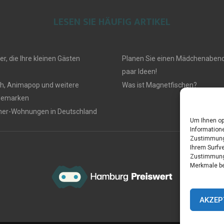
LESEN SIE HÄUFIG ARTIKEL
r, die Ihre kleinen Gästen
Planen Sie einen Mädchenabend?
paar Ideen!
gh, Animapop und weitere
Was ist Magnetfischen?
demarken
iner-Wohnungen in Deutschland
Um Ihnen op
Informatione
Zustimmung 
Ihrem Surfve
Zustimmung 
Merkmale be
AKZEP