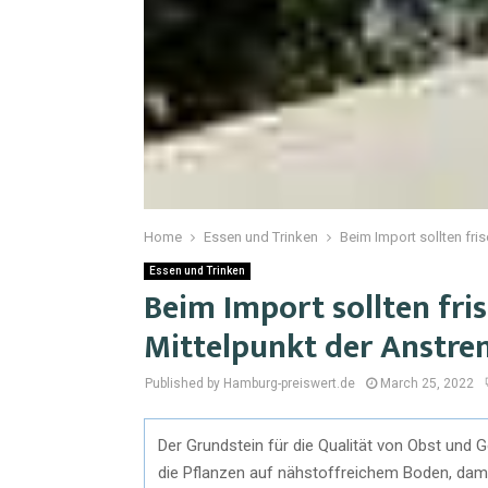
Home
Essen und Trinken
Beim Import sollten fr
Essen und Trinken
Beim Import sollten fr
Mittelpunkt der Anstre
Published by Hamburg-preiswert.de
March 25, 2022
Der Grundstein für die Qualität von Obst und
die Pflanzen auf nähstoffreichem Boden, dami