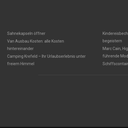
Sahnekapseln öffner
Kindereisbeche
begeistern
Van Ausbau Kosten: alle Kosten
hintereinander
Marc Cain, Hi
führende Mo
Camping Krefeld – Ihr Urlaubserlebnis unter
freiem Himmel
Schiffsconta