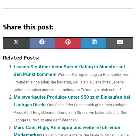
Share this post:
X
F
P
L
E
(
A
I
I
M
Related Posts:
T
C
N
N
A
Lassen Sie Amor beim Speed-Dating in Münster auf
den Punkt kommen!
Werden Sie regelmäßig zu Hochzeiten von
W
E
T
K
I
Freunden eingeladen, die heiraten, weil sie die Liebe ihres Lebens
I
B
E
E
L
gefunden haben und eine gemeinsame Zukunft vor sich sehen?...
Meistverkaufte Produkte unter $50 zum Einkaufen bei
T
O
R
D
Lachgas Direkt
Sind Sie auf der Suche nach günstigen Lachgas-
T
O
E
I
Produkten? Es gibt keinen Grund zum Stress; wir haben alles für Sie.
E
K
S
N
Lachgas Direkt ist eine der führenden...
Marc Cain, High, Animapop und weitere führende
R
T
Modemarken
Es gar nicht so einfach, die Mode zu finden, die die