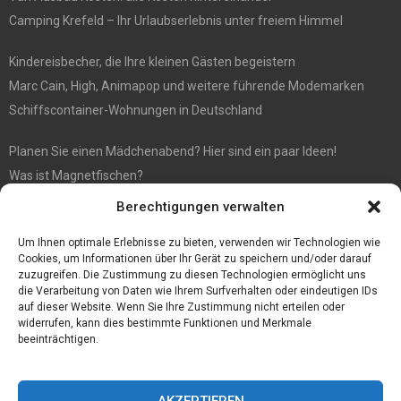
Camping Krefeld – Ihr Urlaubserlebnis unter freiem Himmel
Kindereisbecher, die Ihre kleinen Gästen begeistern
Marc Cain, High, Animapop und weitere führende Modemarken
Schiffscontainer-Wohnungen in Deutschland
Planen Sie einen Mädchenabend? Hier sind ein paar Ideen!
Was ist Magnetfischen?
Berechtigungen verwalten
FIFA 21 FOF PTG Überprüfung
Sport Kort: Chelsea-Trainer pausiert für ein Spiel
Um Ihnen optimale Erlebnisse zu bieten, verwenden wir Technologien wie
Cookies, um Informationen über Ihr Gerät zu speichern und/oder darauf
zuzugreifen. Die Zustimmung zu diesen Technologien ermöglicht uns
die Verarbeitung von Daten wie Ihrem Surfverhalten oder eindeutigen IDs
auf dieser Website. Wenn Sie Ihre Zustimmung nicht erteilen oder
widerrufen, kann dies bestimmte Funktionen und Merkmale
beeinträchtigen.
AKZEPTIEREN