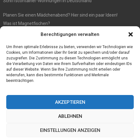
Schiffscontainer-Wohnungen in Deutschland
Planen Sie einen Mädchenabend? Hier sind ein paar Ideen!
Was ist Magnetfischen?
Berechtigungen verwalten
FIFA 21 FOF PTG Überprüfung
Sport Kort: Chelsea-Trainer pausiert für ein Spiel
Um Ihnen optimale Erlebnisse zu bieten, verwenden wir Technologien wie
Cookies, um Informationen über Ihr Gerät zu speichern und/oder darauf
zuzugreifen. Die Zustimmung zu diesen Technologien ermöglicht uns
die Verarbeitung von Daten wie Ihrem Surfverhalten oder eindeutigen IDs
auf dieser Website. Wenn Sie Ihre Zustimmung nicht erteilen oder
widerrufen, kann dies bestimmte Funktionen und Merkmale
beeinträchtigen.
AKZEPTIEREN
ABLEHNEN
@2023 - www.Hamburg-preiswert.de. All Right Reserved.
EINSTELLUNGEN ANZEIGEN
Home
Cookie policy (EU)
Our authors
Partners
Website index