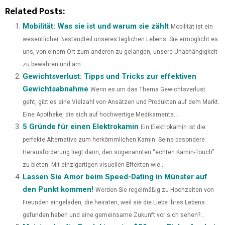
(
A
I
I
M
Related Posts:
T
C
N
N
A
Mobilität: Was sie ist und warum sie zählt
Mobilität ist ein
wesentlicher Bestandteil unseres täglichen Lebens. Sie ermöglicht es
W
E
T
K
I
uns, von einem Ort zum anderen zu gelangen, unsere Unabhängigkeit
I
B
E
E
L
zu bewahren und am...
Gewichtsverlust: Tipps und Tricks zur effektiven
T
O
R
D
Gewichtsabnahme
Wenn es um das Thema Gewichtsverlust
T
O
E
I
geht, gibt es eine Vielzahl von Ansätzen und Produkten auf dem Markt.
E
K
S
N
Eine Apotheke, die sich auf hochwertige Medikamente...
5 Gründe für einen Elektrokamin
Ein Elektrokamin ist die
R
T
perfekte Alternative zum herkömmlichen Kamin. Seine besondere
)
Herausforderung liegt darin, den sogenannten “echten Kamin-Touch”
zu bieten. Mit einzigartigen visuellen Effekten wie...
Lassen Sie Amor beim Speed-Dating in Münster auf
den Punkt kommen!
Werden Sie regelmäßig zu Hochzeiten von
Freunden eingeladen, die heiraten, weil sie die Liebe ihres Lebens
gefunden haben und eine gemeinsame Zukunft vor sich sehen?...