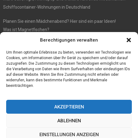
Schiffscontainer-Wohnungen in Deutschland
Planen Sie einen Mädchenabend? Hier sind ein paar Ideen!
Was ist Magnetfischen?
Berechtigungen verwalten
FIFA 21 FOF PTG Überprüfung
Sport Kort: Chelsea-Trainer pausiert für ein Spiel
Um Ihnen optimale Erlebnisse zu bieten, verwenden wir Technologien wie
Cookies, um Informationen über Ihr Gerät zu speichern und/oder darauf
zuzugreifen. Die Zustimmung zu diesen Technologien ermöglicht uns
die Verarbeitung von Daten wie Ihrem Surfverhalten oder eindeutigen IDs
auf dieser Website. Wenn Sie Ihre Zustimmung nicht erteilen oder
widerrufen, kann dies bestimmte Funktionen und Merkmale
beeinträchtigen.
AKZEPTIEREN
ABLEHNEN
@2023 - www.Hamburg-preiswert.de. All Right Reserved.
EINSTELLUNGEN ANZEIGEN