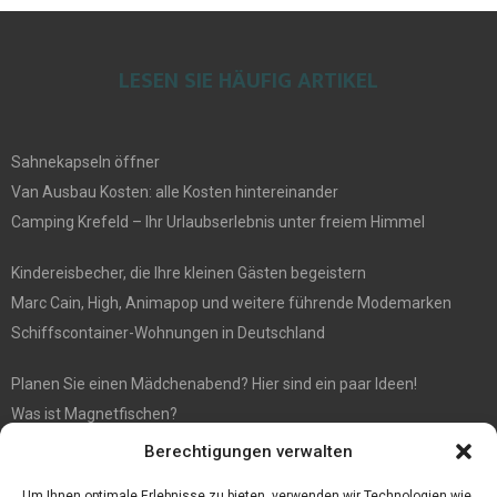
LESEN SIE HÄUFIG ARTIKEL
Sahnekapseln öffner
Van Ausbau Kosten: alle Kosten hintereinander
Camping Krefeld – Ihr Urlaubserlebnis unter freiem Himmel
Kindereisbecher, die Ihre kleinen Gästen begeistern
Marc Cain, High, Animapop und weitere führende Modemarken
Schiffscontainer-Wohnungen in Deutschland
Planen Sie einen Mädchenabend? Hier sind ein paar Ideen!
Was ist Magnetfischen?
Berechtigungen verwalten
FIFA 21 FOF PTG Überprüfung
Sport Kort: Chelsea-Trainer pausiert für ein Spiel
Um Ihnen optimale Erlebnisse zu bieten, verwenden wir Technologien wie