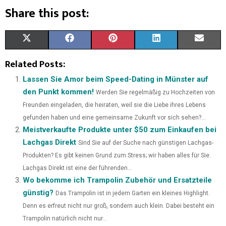
Share this post:
X
F
P
L
E
(
A
I
I
M
Related Posts:
T
C
N
N
A
Lassen Sie Amor beim Speed-Dating in Münster auf
den Punkt kommen!
Werden Sie regelmäßig zu Hochzeiten von
W
E
T
K
I
Freunden eingeladen, die heiraten, weil sie die Liebe ihres Lebens
I
B
E
E
L
gefunden haben und eine gemeinsame Zukunft vor sich sehen?...
Meistverkaufte Produkte unter $50 zum Einkaufen bei
T
O
R
D
Lachgas Direkt
Sind Sie auf der Suche nach günstigen Lachgas-
T
O
E
I
Produkten? Es gibt keinen Grund zum Stress; wir haben alles für Sie.
E
K
S
N
Lachgas Direkt ist eine der führenden...
Wo bekomme ich Trampolin Zubehör und Ersatzteile
R
T
günstig?
Das Trampolin ist in jedem Garten ein kleines Highlight.
)
Denn es erfreut nicht nur groß, sondern auch klein. Dabei besteht ein
Trampolin natürlich nicht nur...