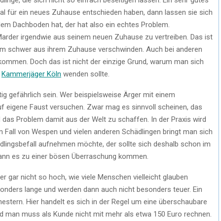
mal für ein neues Zuhause entschieden haben, dann lassen sie sich
em Dachboden hat, der hat also ein echtes Problem.
arder irgendwie aus seinem neuen Zuhause zu vertreiben. Das ist
norm schwer aus ihrem Zuhause verschwinden. Auch bei anderen
kommen. Doch das ist nicht der einzige Grund, warum man sich
n
Kammerjäger Köln
wenden sollte.
ig gefährlich sein. Wer beispielsweise Ärger mit einem
auf eigene Faust versuchen. Zwar mag es sinnvoll scheinen, das
 das Problem damit aus der Welt zu schaffen. In der Praxis wird
im Fall von Wespen und vielen anderen Schädlingen bringt man sich
ädlingsbefall aufnehmen möchte, der sollte sich deshalb schon im
kann es zu einer bösen Überraschung kommen.
r gar nicht so hoch, wie viele Menschen vielleicht glauben
onders lange und werden dann auch nicht besonders teuer. Ein
nestern. Hier handelt es sich in der Regel um eine überschaubare
nd man muss als Kunde nicht mit mehr als etwa 150 Euro rechnen.