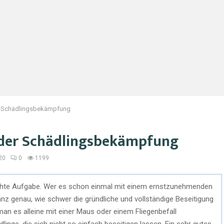
der Schädlingsbekämpfung
i der Schädlingsbekämpfung
20
0
1199
ichte Aufgabe. Wer es schon einmal mit einem ernstzunehmenden
anz genau, wie schwer die gründliche und vollständige Beseitigung
 man es alleine mit einer Maus oder einem Fliegenbefall
inge, die sich nicht so einfach beseitigen lassen. Ein sehr gutes