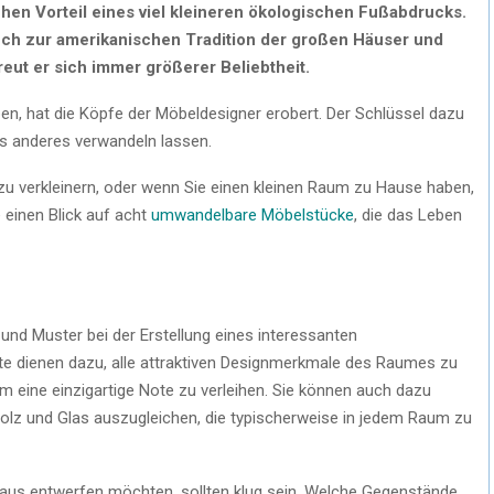
hen Vorteil eines viel kleineren ökologischen Fußabdrucks.
uch zur amerikanischen Tradition der großen Häuser und
eut er sich immer größerer Beliebtheit.
en, hat die Köpfe der Möbeldesigner erobert. Der Schlüssel dazu
as anderes verwandeln lassen.
u verkleinern, oder wenn Sie einen kleinen Raum zu Hause haben,
 einen Blick auf acht
umwandelbare Möbelstücke
, die das Leben
und Muster bei der Erstellung eines interessanten
nte dienen dazu, alle attraktiven Designmerkmale des Raumes zu
eine einzigartige Note zu verleihen. Sie können auch dazu
Holz und Glas auszugleichen, die typischerweise in jedem Raum zu
 Haus entwerfen möchten, sollten klug sein. Welche Gegenstände